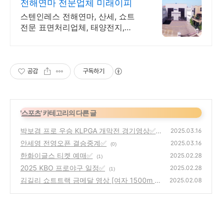
전해연마 전문업체 미래이피
스텐인레스 전해연마, 산세, 쇼트
전문 표면처리업체, 태양전지,
LCD, 반도체.
공감
구독하기
'
스포츠
' 카테고리의 다른 글
박보겸 프로 우승 KLPGA 개막전 경기영상✅
2025.03.16
안세영 전영오픈 결승중계✅
(0)
2025.03.16
(0)
한화이글스 티켓 예매✅
2025.02.28
(1)
2025 KBO 프로야구 일정✅
2025.02.28
(1)
김길리 쇼트트랙 금메달 영상 [여자 1500m 하
2025.02.08
이라이트]
(0)