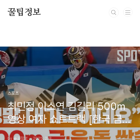
본문 바로가기
꿀팁정보
스포츠
최민정 이소연 김길리 500m
영상 여자 쇼트트랙 [한국 금은
동 석권!]
by 🍯꿀정보
2025. 2. 8.