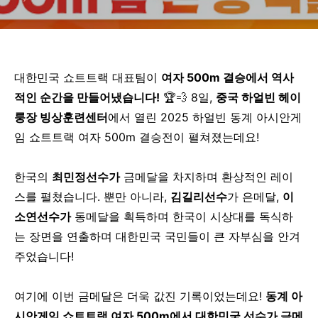
대한민국 쇼트트랙 대표팀이
여자 500m 결승에서 역사
적인 순간을 만들어냈습니다!
🏆💨 8일,
중국 하얼빈 헤이
룽장 빙상훈련센터
에서 열린 2025 하얼빈 동계 아시안게
임 쇼트트랙 여자 500m 결승전이 펼쳐졌는데요!
한국의
최민정선수가
금메달을 차지하며 환상적인 레이
스를 펼쳤습니다. 뿐만 아니라,
김길리선수
가 은메달,
이
소연선수가
동메달을 획득하며 한국이 시상대를 독식하
는 장면을 연출하며 대한민국 국민들이 큰 자부심을 안겨
주었습니다!
여기에 이번 금메달은 더욱 값진 기록이었는데요!
동계 아
시안게임 쇼트트랙 여자 500m에서 대한민국 선수가 금메