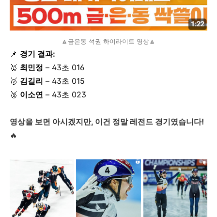
🔼금은동 석권 하이라이트 영상🔼
📌
경기 결과:
🥇
최민정
– 43초 016
🥈
김길리
– 43초 015
🥉
이소연
– 43초 023
영상을 보면 아시겠지만, 이건 정말 레전드 경기였습니다!
🔥