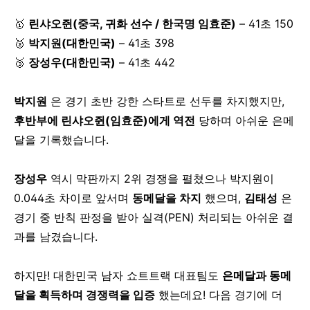
🥇
린샤오쥔(중국, 귀화 선수 / 한국명 임효준)
– 41초 150
🥈
박지원(대한민국)
– 41초 398
🥉
장성우(대한민국)
– 41초 442
박지원
은 경기 초반 강한 스타트로 선두를 차지했지만,
후반부에 린샤오쥔(임효준)에게 역전
당하며 아쉬운 은메
달을 기록했습니다.
장성우
역시 막판까지 2위 경쟁을 펼쳤으나 박지원이
0.044초 차이로 앞서며
동메달을 차지
했으며,
김태성
은
경기 중 반칙 판정을 받아 실격(PEN) 처리되는 아쉬운 결
과를 남겼습니다.
하지만! 대한민국 남자 쇼트트랙 대표팀도
은메달과 동메
달을 획득하며 경쟁력을 입증
했는데요! 다음 경기에 더