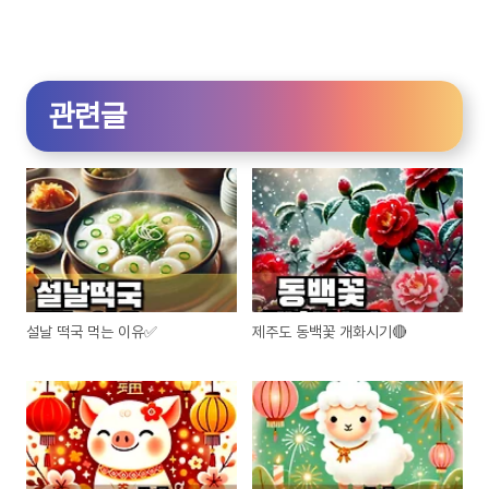
관련글
설날 떡국 먹는 이유✅
제주도 동백꽃 개화시기🔴