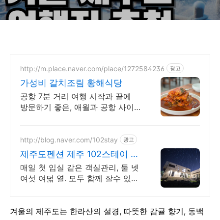
http://m.place.naver.com/place/1272584236
광고
가성비 갈치조림 황해식당
공항 7분 거리 여행 시작과 끝에
방문하기 좋은, 애월과 공항 사이
에 위치
http://blog.naver.com/102stay
광고
제주도펜션 제주 102스테이 중
문단지 먹거리 볼거리 가득
매일 첫 입실 같은 객실관리, 둘 넷
여섯 여덟 열. 모두 함께 잘수 있는
펜션
겨울의 제주도는 한라산의 설경, 따뜻한 감귤 향기, 동백