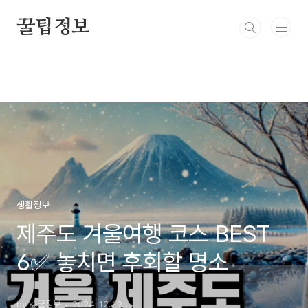
본문 바로가기
꿀팁정보
생활정보
제주도 겨울여행 코스 BEST
6✅ 놓치면 후회할 명소
by 🍯꿀정보
2024. 12. 19.